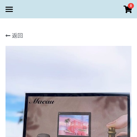
×
0
商品分類
首頁
所有商品分類
返回
商店 Store
客戶服務
Rikka設計 • 澳門文創首飾
個人定製區
水晶功效
儀式感送禮區
支付方式
登錄
客戶服務